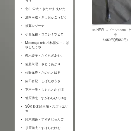
ろう
北山 栄太・きたやま えいた
清岡幸道・きよおかこうどう
後藤レジーナ
44,NEW スプーン18cm
小西光裕・コニシミツヒロ
壱
6,050円(税550円)
Motonaga arts 小林拓矢・こば
やしたくや
櫻木綾子・さくらぎあやこ
佐藤朱理・さとうあかり
佐野元春・さのもとはる
柴田有紀・しばたゆうき
下本一歩・しももとかずほ
菅原博之・すがわらひろゆき
SŌK 鈴木絵里加・スズキエリ
カ
鈴木潤吾・すずきじゅんご
須原健夫・すはらたけお