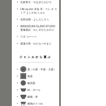
矢萩誉大・やはぎたかひろ
Lille og stor 吉金 淳・リレ オ ス
トア よしかね じゅん
吉田次朗・よしだじろう
WASHIZUKA GLASS STUDIO
鷲塚貴紀・わしずかたかのり
ワダ コーヘー
渡邉大和・わたなべやまと
ジャンルから選ぶ
皿（小皿・中皿・大皿）
角皿
輪花皿
鉢・ボール
飯碗・丼
耐熱のうつわ