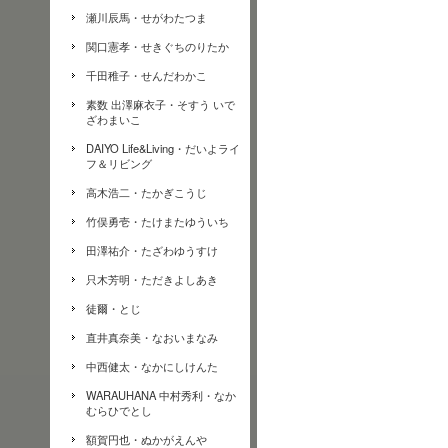
瀬川辰馬・せがわたつま
関口憲孝・せきぐちのりたか
千田稚子・せんだわかこ
素数 出澤麻衣子・そすう いで
ざわまいこ
DAIYO Life&Living・だいよライ
フ＆リビング
高木浩二・たかぎこうじ
竹俣勇壱・たけまたゆういち
田澤祐介・たざわゆうすけ
只木芳明・ただきよしあき
徒爾・とじ
直井真奈美・なおいまなみ
中西健太・なかにしけんた
WARAUHANA 中村秀利・なか
むらひでとし
額賀円也・ぬかがえんや