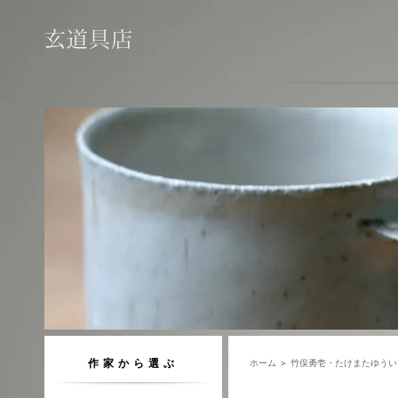
作家から選ぶ
ホーム
＞
竹俣勇壱・たけまたゆうい