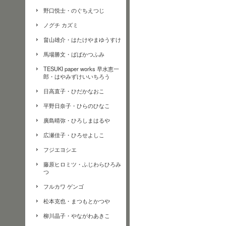
野口悦士・のぐちえつじ
ノグチ カズミ
畠山雄介・はたけやまゆうすけ
馬場勝文・ばばかつふみ
TESUKI paper works 早水恵一
郎・はやみずけいいちろう
日高直子・ひだかなおこ
平野日奈子・ひらのひなこ
廣島晴弥・ひろしまはるや
広瀬佳子・ひろせよしこ
フジエヨシエ
藤原ヒロミツ・ふじわらひろみ
つ
フルカワ ゲンゴ
松本克也・まつもとかつや
柳川晶子・やながわあきこ