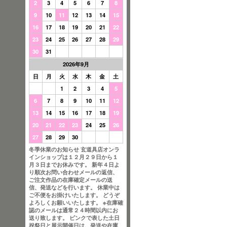
2
3
4
5
6
7
8
9
10
11
12
13
14
15
16
17
18
19
20
21
22
23
24
25
26
27
28
29
30
31
2026年9月
日
月
火
水
木
金
土
1
2
3
4
5
6
7
8
9
10
11
12
13
14
15
16
17
18
19
20
21
22
23
24
25
26
27
28
29
30
冬季休業のお知らせ 玄道具店オンラ
インショップは１２月２９日から１
月３日までお休みです。 新年４日よ
り順次お問い合わせメールの返信、
ご注文作品の在庫確定メールの送
信、発送などを行います。 休業中は
ご不便をお掛けいたします。 どうぞ
よろしくお願いいたします。 ※在庫確
認のメールは通常２４時間以内にお
送り致します。 ピンクで表した土日
祝祭日と展示開催日は、発送や在庫