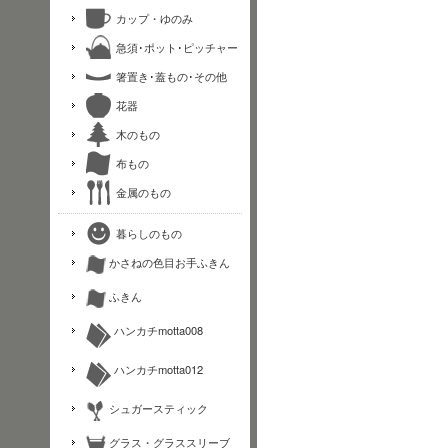
カップ・ゆのみ
急須･ポット･ピッチャー
箸置き･蓋もの･その他
花器
木のもの
布もの
金属のもの
暮らしのもの
かさねの色目お手ふきん
ふきん
ハンカチmotta008
ハンカチmotta012
シュガースティック
グラス・グラススリーブ