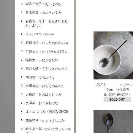
饗庭三七子・あいばみなこ
青木郁美・あおきいくみ
安齋新、厚子・あんざいあら
た、あつこ
イェンユウ・yenyu
石川裕信・いしかわひろのぶ
市川岳人・いちかわたけひと
稲垣大・いながきだい
植月大輔・うえつきだいすけ
内田悠・うちだゆう
20,Y.T スプーン
大園篤志・おおぞのあつし
17cm 竹俣勇壱
大橋睦・おおはしむつみ
5,170円(税470円)
SOLD OUT
奥澤華・おくざわはな
オノエ コウタ・KOTA ONOE
加藤祥孝・かとうよしたか
叶谷真一郎・かのうやしんいち