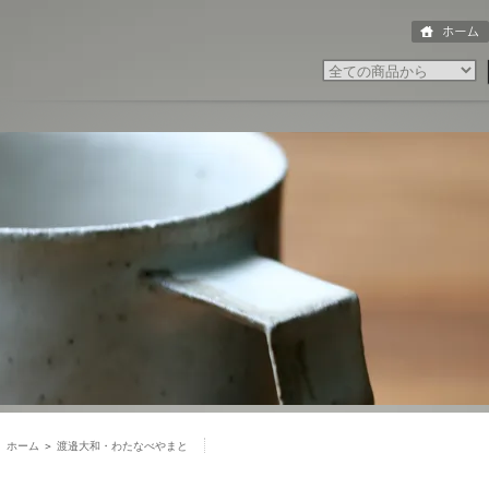
ホーム
＞
渡邉大和・わたなべやまと