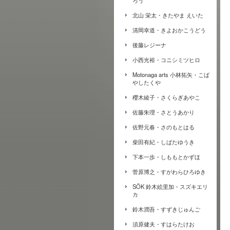
ろう
北山 栄太・きたやま えいた
清岡幸道・きよおかこうどう
後藤レジーナ
小西光裕・コニシミツヒロ
Motonaga arts 小林拓矢・こば
やしたくや
櫻木綾子・さくらぎあやこ
佐藤朱理・さとうあかり
佐野元春・さのもとはる
柴田有紀・しばたゆうき
下本一歩・しももとかずほ
菅原博之・すがわらひろゆき
SŌK 鈴木絵里加・スズキエリ
カ
鈴木潤吾・すずきじゅんご
須原健夫・すはらたけお