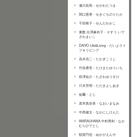
瀬川辰馬・せがわたつま
関口憲孝・せきぐちのりたか
千田稚子・せんだわかこ
素数 出澤麻衣子・そすう いで
ざわまいこ
DAIYO Life&Living・だいよライ
フ＆リビング
高木浩二・たかぎこうじ
竹俣勇壱・たけまたゆういち
田澤祐介・たざわゆうすけ
只木芳明・ただきよしあき
徒爾・とじ
直井真奈美・なおいまなみ
中西健太・なかにしけんた
WARAUHANA 中村秀利・なか
むらひでとし
額賀円也・ぬかがえんや