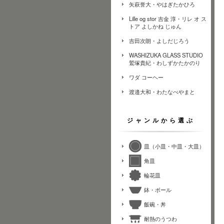
矢萩誉大・やはぎたかひろ
Lille og stor 吉金 淳・リレ オ ス
トア よしかね じゅん
吉田次朗・よしだじろう
WASHIZUKA GLASS STUDIO
鷲塚貴紀・わしずかたかのり
ワダ コーヘー
渡邉大和・わたなべやまと
ジャンルから選ぶ
皿（小皿・中皿・大皿）
角皿
輪花皿
鉢・ボール
飯碗・丼
耐熱のうつわ