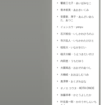
饗庭三七子・あいばみなこ
青木郁美・あおきいくみ
安齋新、厚子・あんざいあら
た、あつこ
イェンユウ・yenyu
石川裕信・いしかわひろのぶ
市川岳人・いちかわたけひと
稲垣大・いながきだい
植月大輔・うえつきだいすけ
内田悠・うちだゆう
大園篤志・おおぞのあつし
大橋睦・おおはしむつみ
奥澤華・おくざわはな
オノエ コウタ・KOTA ONOE
加藤祥孝・かとうよしたか
叶谷真一郎・かのうやしんいち