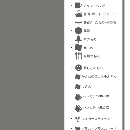
カップ・ゆのみ
急須･ポット･ピッチャー
箸置き･蓋もの･その他
花器
木のもの
布もの
金属のもの
暮らしのもの
かさねの色目お手ふきん
ふきん
ハンカチmotta008
ハンカチmotta012
シュガースティック
グラス・グラススリーブ