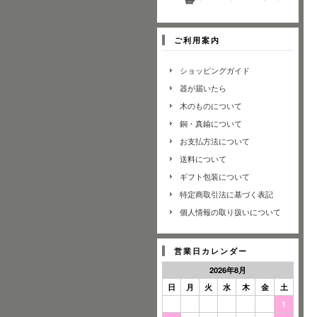
ご利用案内
ショッピングガイド
器が届いたら
木のものについて
銅・真鍮について
お支払方法について
送料について
ギフト包装について
特定商取引法に基づく表記
個人情報の取り扱いについて
営業日カレンダー
2026年8月
日
月
火
水
木
金
土
1