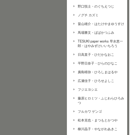
野口悦士・のぐちえつじ
ノグチ カズミ
畠山雄介・はたけやまゆうすけ
馬場勝文・ばばかつふみ
TESUKI paper works 早水恵一
郎・はやみずけいいちろう
日高直子・ひだかなおこ
平野日奈子・ひらのひなこ
廣島晴弥・ひろしまはるや
広瀬佳子・ひろせよしこ
フジエヨシエ
藤原ヒロミツ・ふじわらひろみ
つ
フルカワ ゲンゴ
松本克也・まつもとかつや
柳川晶子・やながわあきこ