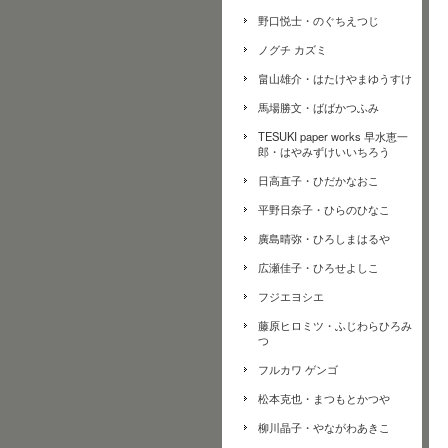
野口悦士・のぐちえつじ
ノグチ カズミ
畠山雄介・はたけやまゆうすけ
馬場勝文・ばばかつふみ
TESUKI paper works 早水恵一
郎・はやみずけいいちろう
日高直子・ひだかなおこ
平野日奈子・ひらのひなこ
廣島晴弥・ひろしまはるや
広瀬佳子・ひろせよしこ
フジエヨシエ
藤原ヒロミツ・ふじわらひろみ
つ
フルカワ ゲンゴ
松本克也・まつもとかつや
柳川晶子・やながわあきこ