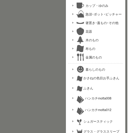
カップ・ゆのみ
急須･ポット･ピッチャー
箸置き･蓋もの･その他
花器
木のもの
布もの
金属のもの
暮らしのもの
かさねの色目お手ふきん
ふきん
ハンカチmotta008
ハンカチmotta012
シュガースティック
グラス・グラススリーブ