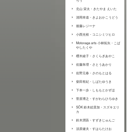
ろう
北山 栄太・きたやま えいた
清岡幸道・きよおかこうどう
後藤レジーナ
小西光裕・コニシミツヒロ
Motonaga arts 小林拓矢・こば
やしたくや
櫻木綾子・さくらぎあやこ
佐藤朱理・さとうあかり
佐野元春・さのもとはる
柴田有紀・しばたゆうき
下本一歩・しももとかずほ
菅原博之・すがわらひろゆき
SŌK 鈴木絵里加・スズキエリ
カ
鈴木潤吾・すずきじゅんご
須原健夫・すはらたけお