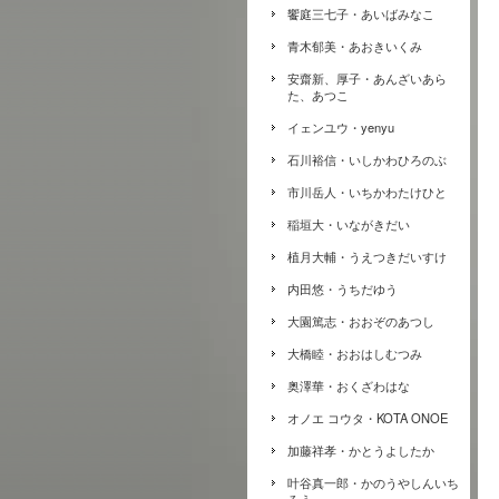
饗庭三七子・あいばみなこ
青木郁美・あおきいくみ
安齋新、厚子・あんざいあら
た、あつこ
イェンユウ・yenyu
石川裕信・いしかわひろのぶ
市川岳人・いちかわたけひと
稲垣大・いながきだい
植月大輔・うえつきだいすけ
内田悠・うちだゆう
大園篤志・おおぞのあつし
大橋睦・おおはしむつみ
奥澤華・おくざわはな
オノエ コウタ・KOTA ONOE
加藤祥孝・かとうよしたか
叶谷真一郎・かのうやしんいち