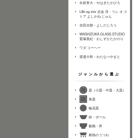
矢萩誉大・やはぎたかひろ
Lille og stor 吉金 淳・リレ オ ス
トア よしかね じゅん
吉田次朗・よしだじろう
WASHIZUKA GLASS STUDIO
鷲塚貴紀・わしずかたかのり
ワダ コーヘー
渡邉大和・わたなべやまと
ジャンルから選ぶ
皿（小皿・中皿・大皿）
角皿
輪花皿
鉢・ボール
飯碗・丼
耐熱のうつわ