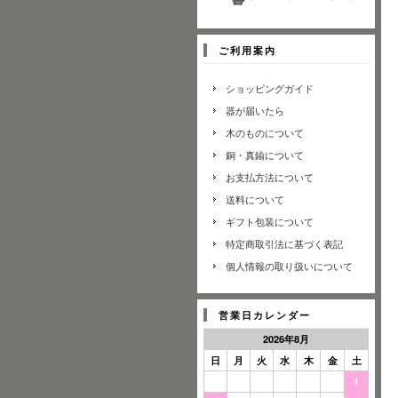
ご利用案内
ショッピングガイド
器が届いたら
木のものについて
銅・真鍮について
お支払方法について
送料について
ギフト包装について
特定商取引法に基づく表記
個人情報の取り扱いについて
営業日カレンダー
2026年8月
日
月
火
水
木
金
土
1