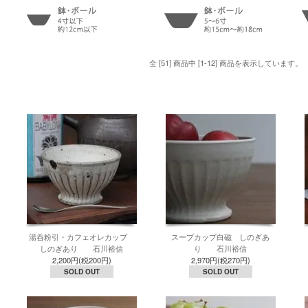
全 [51] 商品中 [1-12] 商品を表示しています。
湯呑粉引・カフェオレカップ
スープカップ白磁 しのぎあ
しのぎあり 石川裕信
り 石川裕信
2,200円(税200円)
2,970円(税270円)
SOLD OUT
SOLD OUT