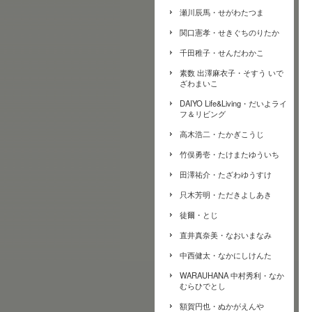
瀬川辰馬・せがわたつま
関口憲孝・せきぐちのりたか
千田稚子・せんだわかこ
素数 出澤麻衣子・そすう いで
ざわまいこ
DAIYO Life&Living・だいよライ
フ＆リビング
高木浩二・たかぎこうじ
竹俣勇壱・たけまたゆういち
田澤祐介・たざわゆうすけ
只木芳明・ただきよしあき
徒爾・とじ
直井真奈美・なおいまなみ
中西健太・なかにしけんた
WARAUHANA 中村秀利・なか
むらひでとし
額賀円也・ぬかがえんや