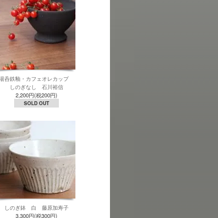
湯呑鉄釉・カフェオレカップ
しのぎなし 石川裕信
2,200円(税200円)
SOLD OUT
しのぎ鉢 白 藤原加寿子
3,300円(税300円)