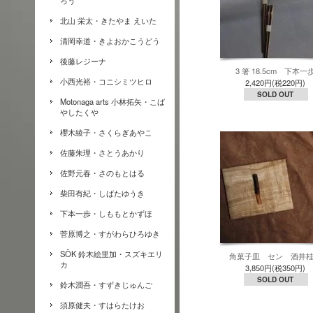
ろう
北山 栄太・きたやま えいた
清岡幸道・きよおかこうどう
後藤レジーナ
3 箸 18.5cm 下本一
小西光裕・コニシミツヒロ
2,420円(税220円)
SOLD OUT
Motonaga arts 小林拓矢・こば
やしたくや
櫻木綾子・さくらぎあやこ
佐藤朱理・さとうあかり
佐野元春・さのもとはる
柴田有紀・しばたゆうき
下本一歩・しももとかずほ
菅原博之・すがわらひろゆき
SŌK 鈴木絵里加・スズキエリ
角菓子皿 セン 酒井
カ
3,850円(税350円)
SOLD OUT
鈴木潤吾・すずきじゅんご
須原健夫・すはらたけお