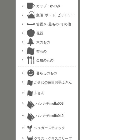
カップ・ゆのみ
急須･ポット･ピッチャー
箸置き･蓋もの･その他
花器
木のもの
布もの
金属のもの
暮らしのもの
かさねの色目お手ふきん
ふきん
ハンカチmotta008
ハンカチmotta012
シュガースティック
グラス・グラススリーブ