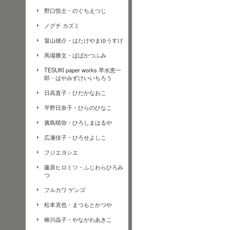
野口悦士・のぐちえつじ
ノグチ カズミ
畠山雄介・はたけやまゆうすけ
馬場勝文・ばばかつふみ
TESUKI paper works 早水恵一
郎・はやみずけいいちろう
日高直子・ひだかなおこ
平野日奈子・ひらのひなこ
廣島晴弥・ひろしまはるや
広瀬佳子・ひろせよしこ
フジエヨシエ
藤原ヒロミツ・ふじわらひろみ
つ
フルカワ ゲンゴ
松本克也・まつもとかつや
柳川晶子・やながわあきこ