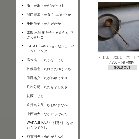
瀬川辰馬・せがわたつま
関口憲孝・せきぐちのりたか
千田稚子・せんだわかこ
素数 出澤麻衣子・そすう いで
ざわまいこ
DAIYO Life&Living・だいよライ
フ＆リビング
50,お玉、穴無し 大 下
高木浩二・たかぎこうじ
7,700円(税700円)
SOLD OUT
竹俣勇壱・たけまたゆういち
田澤祐介・たざわゆうすけ
只木芳明・ただきよしあき
徒爾・とじ
直井真奈美・なおいまなみ
中西健太・なかにしけんた
WARAUHANA 中村秀利・なか
むらひでとし
額賀円也・ぬかがえんや