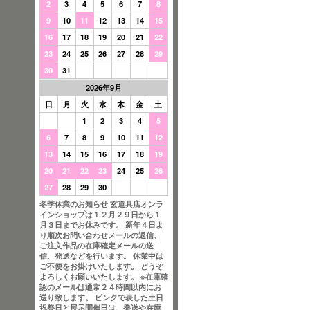
2
3
4
5
6
7
8
9
10
11
12
13
14
15
16
17
18
19
20
21
22
23
24
25
26
27
28
29
30
31
2026年9月
日
月
火
水
木
金
土
1
2
3
4
5
6
7
8
9
10
11
12
13
14
15
16
17
18
19
20
21
22
23
24
25
26
27
28
29
30
冬季休業のお知らせ 玄道具店オンラ
インショップは１２月２９日から１
月３日までお休みです。 新年４日よ
り順次お問い合わせメールの返信、
ご注文作品の在庫確定メールの送
信、発送などを行います。 休業中は
ご不便をお掛けいたします。 どうぞ
よろしくお願いいたします。 ※在庫確
認のメールは通常２４時間以内にお
送り致します。 ピンクで表した土日
祝祭日と展示開催日は、発送や在庫