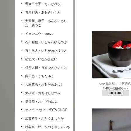
饗庭三七子・あいばみなこ
青木郁美・あおきいくみ
安齋新、厚子・あんざいあら
た、あつこ
イェンユウ・yenyu
石川裕信・いしかわひろのぶ
市川岳人・いちかわたけひと
稲垣大・いながきだい
植月大輔・うえつきだいすけ
内田悠・うちだゆう
cup 黒弁柄 小林克
大園篤志・おおぞのあつし
4,400円(税400円)
大橋睦・おおはしむつみ
SOLD OUT
奥澤華・おくざわはな
オノエ コウタ・KOTA ONOE
加藤祥孝・かとうよしたか
叶谷真一郎・かのうやしんいち