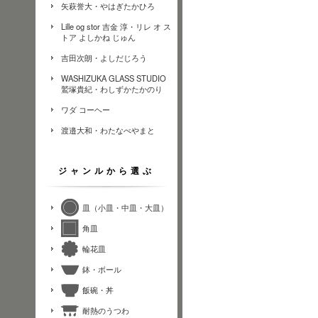
矢萩誉大・やはぎたかひろ
Lille og stor 吉金 淳・リレ オ ス
トア よしかね じゅん
吉田次朗・よしだじろう
WASHIZUKA GLASS STUDIO
鷲塚貴紀・わしずかたかのり
ワダ コーヘー
渡邉大和・わたなべやまと
ジャンルから選ぶ
皿（小皿・中皿・大皿）
角皿
輪花皿
鉢・ボール
飯碗・丼
耐熱のうつわ