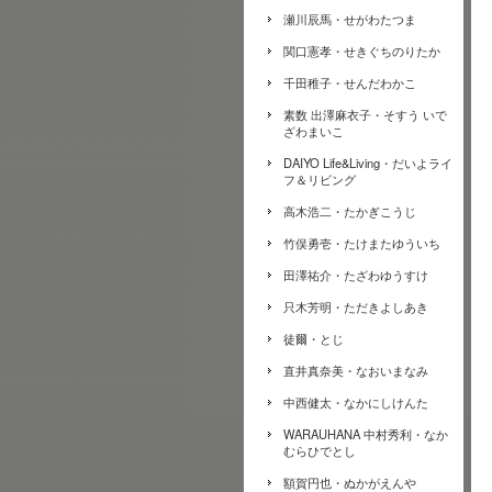
瀬川辰馬・せがわたつま
関口憲孝・せきぐちのりたか
千田稚子・せんだわかこ
素数 出澤麻衣子・そすう いで
ざわまいこ
DAIYO Life&Living・だいよライ
フ＆リビング
高木浩二・たかぎこうじ
竹俣勇壱・たけまたゆういち
田澤祐介・たざわゆうすけ
只木芳明・ただきよしあき
徒爾・とじ
直井真奈美・なおいまなみ
中西健太・なかにしけんた
WARAUHANA 中村秀利・なか
むらひでとし
額賀円也・ぬかがえんや