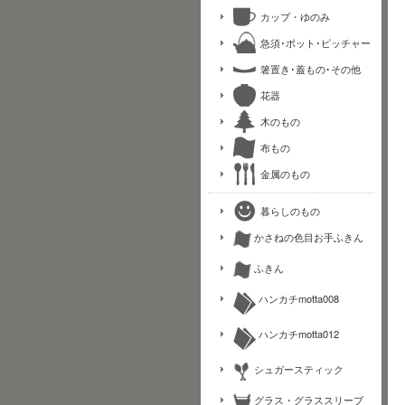
カップ・ゆのみ
急須･ポット･ピッチャー
箸置き･蓋もの･その他
花器
木のもの
布もの
金属のもの
暮らしのもの
かさねの色目お手ふきん
ふきん
ハンカチmotta008
ハンカチmotta012
シュガースティック
グラス・グラススリーブ