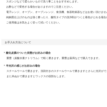
スポンジなどで柔らかいもので洗う事ことをおすすめします。
お酢などで変色する場合がありますのでご注意ください。
電子レンジ、オーブン、オーブンレンジ、食洗機、食器乾燥器などはお使い頂けませ
純銅黒仕上げのものは強く擦ったり、酸性タイプの洗浄剤がつくと着色がとれる場合
ご使用後は水気をよく切って拭いてください。
お手入れ方法について
酸化皮膜のついた状態がお好みの場合
重曹（炭酸水素ナトリウム）で軽く磨きます。重曹は薬局などで購入できます。
半光沢の感じがお好みの場合
スチールウールで磨きます。洗剤付きのスチールウールで磨きますとさらに光沢がで
また米ぬかで磨きますとワックスの役割をします。