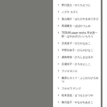
野口悦士・のぐちえつじ
ノグチ カズミ
畠山雄介・はたけやまゆうすけ
馬場勝文・ばばかつふみ
TESUKI paper works 早水恵一
郎・はやみずけいいちろう
日高直子・ひだかなおこ
平野日奈子・ひらのひなこ
廣島晴弥・ひろしまはるや
広瀬佳子・ひろせよしこ
フジエヨシエ
藤原ヒロミツ・ふじわらひろみ
つ
フルカワ ゲンゴ
松本克也・まつもとかつや
柳川晶子・やながわあきこ