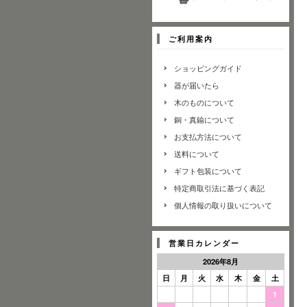
ご利用案内
ショッピングガイド
器が届いたら
木のものについて
銅・真鍮について
お支払方法について
送料について
ギフト包装について
特定商取引法に基づく表記
個人情報の取り扱いについて
営業日カレンダー
2026年8月
日
月
火
水
木
金
土
1