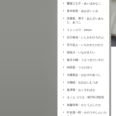
饗庭三七子・あいばみなこ
青木郁美・あおきいくみ
安齋新、厚子・あんざいあら
た、あつこ
イェンユウ・yenyu
石川裕信・いしかわひろのぶ
市川岳人・いちかわたけひと
稲垣大・いながきだい
植月大輔・うえつきだいすけ
内田悠・うちだゆう
大園篤志・おおぞのあつし
大橋睦・おおはしむつみ
奥澤華・おくざわはな
オノエ コウタ・KOTA ONOE
加藤祥孝・かとうよしたか
叶谷真一郎・かのうやしんいち