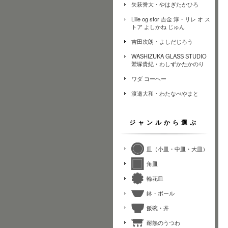
矢萩誉大・やはぎたかひろ
Lille og stor 吉金 淳・リレ オ ス
トア よしかね じゅん
吉田次朗・よしだじろう
WASHIZUKA GLASS STUDIO
鷲塚貴紀・わしずかたかのり
ワダ コーヘー
渡邉大和・わたなべやまと
ジャンルから選ぶ
皿（小皿・中皿・大皿）
角皿
輪花皿
鉢・ボール
飯碗・丼
耐熱のうつわ