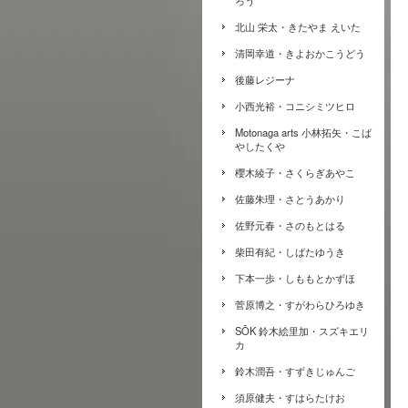
ろう
北山 栄太・きたやま えいた
清岡幸道・きよおかこうどう
後藤レジーナ
小西光裕・コニシミツヒロ
Motonaga arts 小林拓矢・こば
やしたくや
櫻木綾子・さくらぎあやこ
佐藤朱理・さとうあかり
佐野元春・さのもとはる
柴田有紀・しばたゆうき
下本一歩・しももとかずほ
菅原博之・すがわらひろゆき
SŌK 鈴木絵里加・スズキエリ
カ
鈴木潤吾・すずきじゅんご
須原健夫・すはらたけお