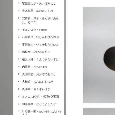
饗庭三七子・あいばみなこ
青木郁美・あおきいくみ
安齋新、厚子・あんざいあら
た、あつこ
イェンユウ・yenyu
石川裕信・いしかわひろのぶ
市川岳人・いちかわたけひと
稲垣大・いながきだい
植月大輔・うえつきだいすけ
内田悠・うちだゆう
大園篤志・おおぞのあつし
大橋睦・おおはしむつみ
奥澤華・おくざわはな
オノエ コウタ・KOTA ONOE
加藤祥孝・かとうよしたか
叶谷真一郎・かのうやしんいち