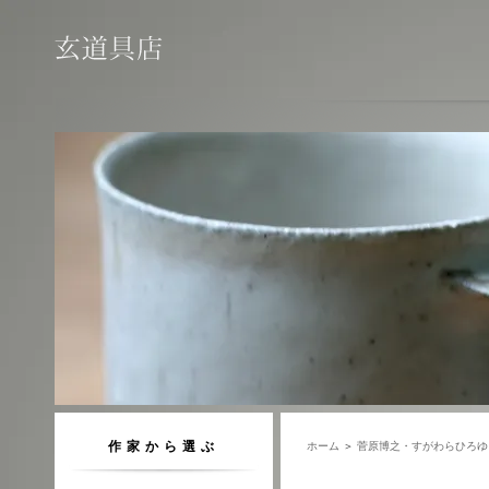
作家から選ぶ
ホーム
＞
菅原博之・すがわらひろゆ