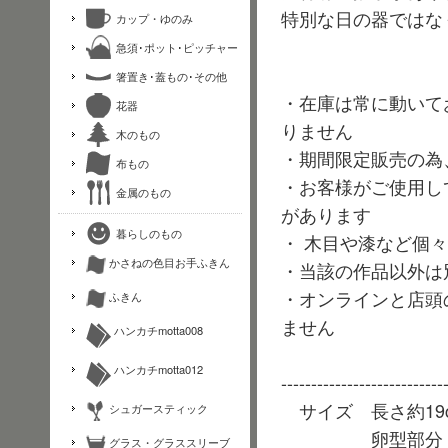
特別な日の器ではな
カップ・ゆのみ
急須･ポット･ピッチャー
箸置き･蓋もの･その他
・在庫は常に動いて
花器
りません
木のもの
・期間限定販売の為
布もの
・お客様がご使用し
金属のもの
があります
暮らしのもの
・ 木目や漆など個
かさねの色目お手ふきん
・当該の作品以外は
・オンラインと店頭
ふきん
ません
ハンカチmotta008
ハンカチmotta012
---------------------------
サイズ 長さ約19c
シュガースティック
卵型部分 約4,
グラス・グラススリーブ