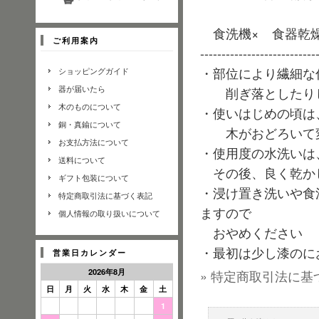
食洗機× 食器乾燥
ご利用案内
---------------------------
・部位により繊細な
ショッピングガイド
器が届いたら
削ぎ落としたりし
木のものについて
・使いはじめの頃は
銅・真鍮について
木がおどろいて変
お支払方法について
・使用度の水洗いは
送料について
その後、良く乾か
ギフト包装について
・浸け置き洗いや食
特定商取引法に基づく表記
ますので
個人情報の取り扱いについて
おやめください
・最初は少し漆のに
営業日カレンダー
2026年8月
» 特定商取引法に基
日
月
火
水
木
金
土
1