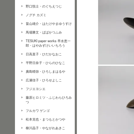
野口悦士・のぐちえつじ
ノグチ カズミ
畠山雄介・はたけやまゆうすけ
馬場勝文・ばばかつふみ
TESUKI paper works 早水恵一
郎・はやみずけいいちろう
日高直子・ひだかなおこ
平野日奈子・ひらのひなこ
廣島晴弥・ひろしまはるや
広瀬佳子・ひろせよしこ
フジエヨシエ
藤原ヒロミツ・ふじわらひろみ
つ
フルカワ ゲンゴ
松本克也・まつもとかつや
柳川晶子・やながわあきこ