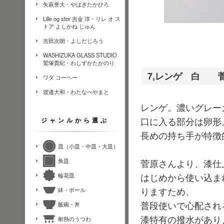
矢萩誉大・やはぎたかひろ
Lille og stor 吉金 淳・リレ オ ス
トア よしかね じゅん
吉田次朗・よしだじろう
WASHIZUKA GLASS STUDIO
鷲塚貴紀・わしずかたかのり
7,レンゲ 白 
ワダ コーヘー
渡邉大和・わたなべやまと
レンゲ。濃いグレー
口に入る部分は卵形
ジャンルから選ぶ
長めの持ち手が特徴
皿（小皿・中皿・大皿）
角皿
菅原さんより、漆仕
はじめから使い込ま
輪花皿
りますため、
鉢・ボール
普段使いで心配され
飯碗・丼
漆特有の撥水があり
耐熱のうつわ