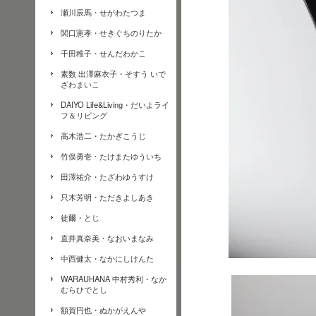
瀬川辰馬・せがわたつま
関口憲孝・せきぐちのりたか
千田稚子・せんだわかこ
素数 出澤麻衣子・そすう いで
ざわまいこ
DAIYO Life&Living・だいよライ
フ＆リビング
高木浩二・たかぎこうじ
竹俣勇壱・たけまたゆういち
田澤祐介・たざわゆうすけ
只木芳明・ただきよしあき
徒爾・とじ
直井真奈美・なおいまなみ
中西健太・なかにしけんた
WARAUHANA 中村秀利・なか
むらひでとし
額賀円也・ぬかがえんや