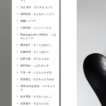
ろう
北山 栄太・きたやま えいた
清岡幸道・きよおかこうどう
後藤レジーナ
小西光裕・コニシミツヒロ
Motonaga arts 小林拓矢・こば
やしたくや
櫻木綾子・さくらぎあやこ
佐藤朱理・さとうあかり
佐野元春・さのもとはる
柴田有紀・しばたゆうき
下本一歩・しももとかずほ
菅原博之・すがわらひろゆき
SŌK 鈴木絵里加・スズキエリ
カ
鈴木潤吾・すずきじゅんご
須原健夫・すはらたけお