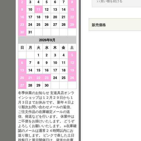
>>買い物を続ける
2
3
4
5
6
7
8
9
10
11
12
13
14
15
16
17
18
19
20
21
22
23
24
25
26
27
28
29
販売価格
30
31
2026年9月
日
月
火
水
木
金
土
1
2
3
4
5
6
7
8
9
10
11
12
13
14
15
16
17
18
19
20
21
22
23
24
25
26
27
28
29
30
冬季休業のお知らせ 玄道具店オンラ
インショップは１２月２９日から１
月３日までお休みです。 新年４日よ
り順次お問い合わせメールの返信、
ご注文作品の在庫確定メールの送
信、発送などを行います。 休業中は
ご不便をお掛けいたします。 どうぞ
よろしくお願いいたします。 ※在庫確
認のメールは通常２４時間以内にお
送り致します。 ピンクで表した土日
祝祭日と展示開催日は、発送や在庫